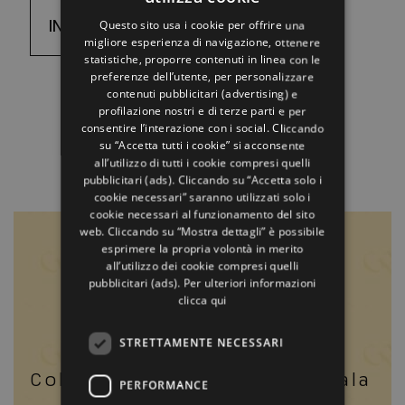
ITALIAN
INVIA LA TUA RICHIESTA
Questo sito usa i cookie per offrire una
ENGLISH
migliore esperienza di navigazione, ottenere
statistiche, proporre contenuti in linea con le
GERMAN
preferenze dell’utente, per personalizzare
contenuti pubblicitari (advertising) e
FRENCH
profilazione nostri e di terze parti e per
RUSSIAN
consentire l’interazione con i social. Cliccando
su “Accetta tutti i cookie” si acconsente
all’utilizzo di tutti i cookie compresi quelli
pubblicitari (ads). Cliccando su “Accetta solo i
cookie necessari” saranno utilizzati solo i
cookie necessari al funzionamento del sito
web. Cliccando su “Mostra dettagli” è possibile
OSPITI CHE PARLANO DI NOI:
esprimere la propria volontà in merito
all’utilizzo dei cookie compresi quelli
pubblicitari (ads). Per ulteriori informazioni
clicca qui
STRETTAMENTE NECESSARI
or
Colazione favolosa in una sala
C
PERFORMANCE