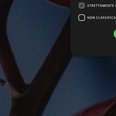
STRETTAMENTE 
NON CLASSIFICA
Stre
I cookie strettamente necessa
web non può essere utilizza
Nome
Pr
CookieScriptConsent
Co
.g
PHPSESSID
PH