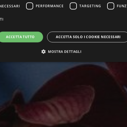
NECESSARI
PERFORMANCE
TARGETING
FUNZ
TI
ACCETTA TUTTO
ACCETTA SOLO I COOKIE NECESSARI
MOSTRA DETTAGLI
ttamente necessari
Performance
Targeting
Funzionalità
Non classif
ri consentono le funzionalità principali del sito web come l'accesso dell'utente e la gest
to correttamente senza i cookie strettamente necessari.
ovider / Dominio
Scadenza
Descrizione
5 mesi 3
Questo cookie viene utilizzato dal servizio C
okieScript
settimane
ricordare le preferenze di consenso sui cookie 
randhotelparma.com
necessario che il banner dei cookie di Cookie
correttamente.
Sessione
Cookie generato da applicazioni basate sul li
P.net