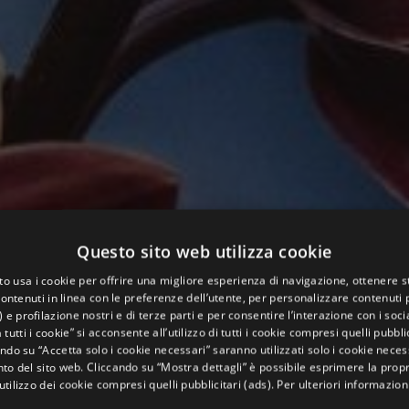
Questo sito web utilizza cookie
to usa i cookie per offrire una migliore esperienza di navigazione, ottenere st
ontenuti in linea con le preferenze dell’utente, per personalizzare contenuti p
) e profilazione nostri e di terze parti e per consentire l’interazione con i soci
 tutti i cookie” si acconsente all’utilizzo di tutti i cookie compresi quelli pubblic
ndo su “Accetta solo i cookie necessari” saranno utilizzati solo i cookie neces
o del sito web. Cliccando su “Mostra dettagli” è possibile esprimere la propr
’utilizzo dei cookie compresi quelli pubblicitari (ads). Per ulteriori informazion