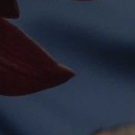
nere le variabili di
generato in modo casuale,
ifico per il sito, ma un
so per un utente tra le
escrizione
mazioni su come l'utente
rsal Analytics, che è un
e finale potrebbe aver visto
isi più comunemente
to per distinguere utenti
suale come identificatore
 un sito e utilizzato per
mazioni su come l'utente
er i rapporti di analisi dei
e finale potrebbe aver visto
cs per mantenere lo stato
nici e monitorare le loro
nto degli utenti e
i utenti.
cs per mantenere lo stato
o web di riferimento da cui