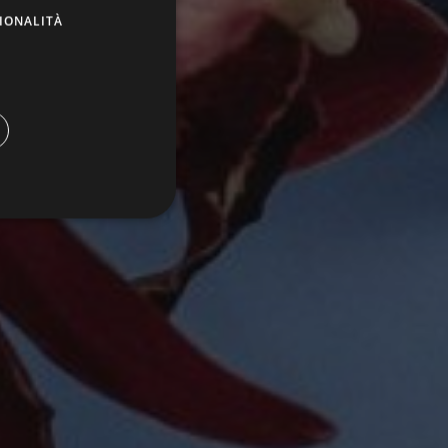
IONALITÀ
icati
ione dell'account. Il sito
ookie-Script.com per
dei visitatori. È
-Script.com funzioni
nguaggio PHP. Si tratta di