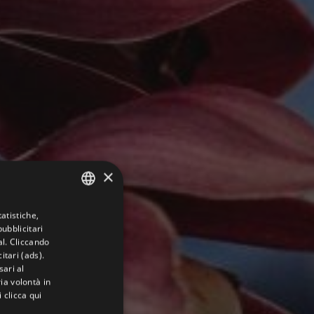
×
atistiche,
ITALIAN
ubblicitari
ENGLISH
al. Cliccando
itari (ads).
GERMAN
sari al
ia volontà in
FRENCH
i
clicca qui
RUSSIAN