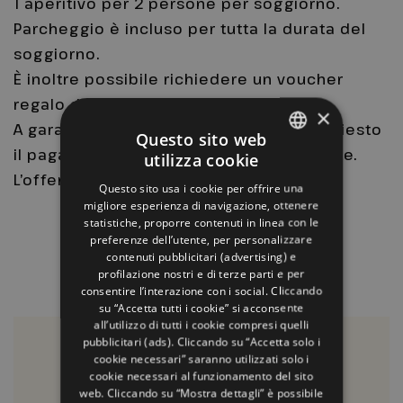
1 aperitivo per 2 persone per soggiorno.
Parcheggio è incluso per tutta la durata del
soggiorno.
È inoltre possibile richiedere un voucher
regalo dopo l’acquisto.
×
A garanzia della prenotazione viene richiesto
Questo sito web
il pagamento anticipato della prima notte.
utilizza cookie
ITALIAN
L’offerta è soggetta a disponibilità.
Questo sito usa i cookie per offrire una
ENGLISH
migliore esperienza di navigazione, ottenere
statistiche, proporre contenuti in linea con le
GERMAN
preferenze dell’utente, per personalizzare
contenuti pubblicitari (advertising) e
FRENCH
profilazione nostri e di terze parti e per
RUSSIAN
consentire l’interazione con i social. Cliccando
su “Accetta tutti i cookie” si acconsente
all’utilizzo di tutti i cookie compresi quelli
a partire
pubblicitari (ads). Cliccando su “Accetta solo i
€ 370
cookie necessari” saranno utilizzati solo i
cookie necessari al funzionamento del sito
A CAMERA
web. Cliccando su “Mostra dettagli” è possibile