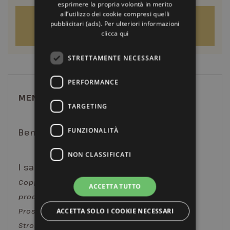
esprimere la propria volontà in merito
all’utilizzo dei cookie compresi quelli
RICHIEDI L'OFFERTA
pubblicitari (ads). Per ulteriori informazioni
clicca qui
STRETTAMENTE NECESSARI
PERFORMANCE
MENU’ “PARMA IN TAVOLA”
TARGETING
FUNZIONALITÀ
Benvenuto con Scansadiavoli (calice)
NON CLASSIFICATI
I salumi della Food Valley
Coppa di Langhirano, Gran Culatello antichi
ACCETTA TUTTO
produttori, Pancetta di Parma arrotolata,
Prosciutto di parma 30 mesi, Salame felino,
ACCETTA SOLO I COOKIE NECESSARI
Strolghino