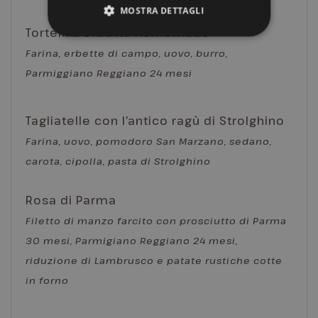
MOSTRA DETTAGLI
Tortelli d’erbetta homemade
Farina, erbette di campo, uovo, burro,
Strettamente necessari
Performance
Parmiggiano Reggiano 24 mesi
Targeting
Funzionalità
Non classificati
Tagliatelle con l’antico ragù di Strolghino
I cookie strettamente necessari consentono le
Farina, uovo, pomodoro San Marzano, sedano,
funzionalità principali del sito web come
l'accesso dell'utente e la gestione dell'account. Il
carota, cipolla, pasta di Strolghino
sito web non può essere utilizzato correttamente
senza i cookie strettamente necessari.
Rosa di Parma
Nome
Provider / Dominio
Scadenza
CookieScriptConsent
5 mesi 3
CookieScript
Filetto di manzo farcito con prosciutto di Parma
settimane
.grandhotelparma.com
30 mesi, Parmigiano Reggiano 24 mesi,
riduzione di Lambrusco e
patate rustiche cotte
in forno