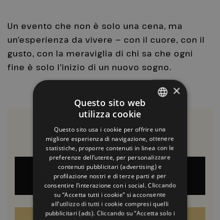
Un evento che non è solo una cena, ma
un’esperienza da vivere — con il cuore, con il
gusto, con la meraviglia di chi sa che ogni
fine è solo l’inizio di un nuovo sogno.
×
Questo sito web
utilizza cookie
ITALIAN
a partire da
185
Questo sito usa i cookie per offrire una
ENGLISH
migliore esperienza di navigazione, ottenere
A PERSONA
statistiche, proporre contenuti in linea con le
GERMAN
preferenze dell’utente, per personalizzare
contenuti pubblicitari (advertising) e
FRENCH
PRENOTA L'OFFERTA
profilazione nostri e di terze parti e per
RUSSIAN
consentire l’interazione con i social. Cliccando
su “Accetta tutti i cookie” si acconsente
all’utilizzo di tutti i cookie compresi quelli
pubblicitari (ads). Cliccando su “Accetta solo i