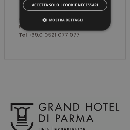
ACCETTA SOLO I COOKIE NECESSARI
Per info e prenotazioni contattare
MOSTRA DETTAGLI
Mail
info@grandhotelparma.com
Tel
+39.0 0521 077 077
Strettamente necessari
Performance
Targeting
Funzionalità
Non classificati
I cookie strettamente necessari consentono le
funzionalità principali del sito web come
l'accesso dell'utente e la gestione dell'account. Il
sito web non può essere utilizzato correttamente
senza i cookie strettamente necessari.
Nome
Provider / Dominio
Scadenza
CookieScriptConsent
5 mesi 3
CookieScript
settimane
.grandhotelparma.com