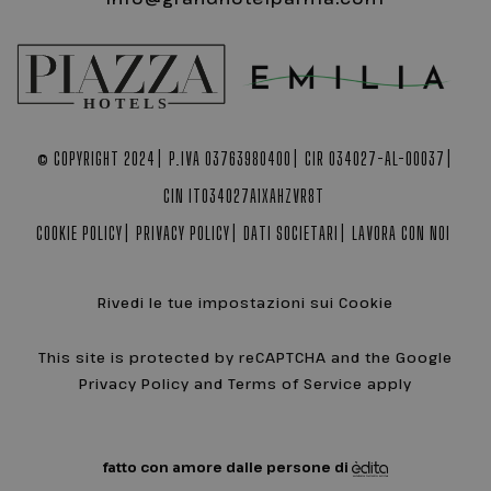
© COPYRIGHT 2024
P.IVA 03763980400
CIR 034027-AL-00037
CIN IT034027A1XAHZVR8T
COOKIE POLICY
PRIVACY POLICY
DATI SOCIETARI
LAVORA CON NOI
Nome
Provider / Dominio
Scadenza
Descrizion
sjrn_ccid
www.grandhotelparma.com
1 anno
Nome
Provider / Dominio
Scadenza
D
Rivedi le tue impostazioni sui Cookie
_ga
1 anno 1
Q
Google LLC
Nome
Provider / Dominio
Scadenza
Descrizion
mese
di
.grandhotelparma.com
as
_gcl_au
2 mesi 4
Questo coo
Google LLC
This site is protected by reCAPTCHA and the Google
G
settimane
impostato 
.grandhotelparma.com
Un
Privacy Policy and Terms of Service apply
Doubleclick
An
fornisce
u
informazion
a
come l'uten
si
finale utiliz
de
sito Web e
fatto con amore dalle persone di
an
qualsiasi
c