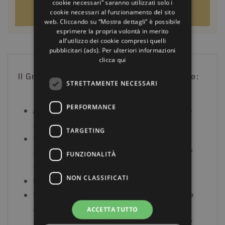
cookie necessari” saranno utilizzati solo i
RICHIEDI L'OFFERTA
cookie necessari al funzionamento del sito
web. Cliccando su “Mostra dettagli” è possibile
esprimere la propria volontà in merito
all’utilizzo dei cookie compresi quelli
pubblicitari (ads). Per ulteriori informazioni
clicca qui
Il Grand Gala di Capodanno comprende:
STRETTAMENTE NECESSARI
PERFORMANCE
Aperitivo con intrattenimento dalle
ore 20:30
TARGETING
Cenone servito con un menù
raffinato del nostro Executive Chef
FUNZIONALITÀ
dalle ore 21:00
NON CLASSIFICATI
Intrattenimento live
Brindisi di mezzanotte.
*Le bevande
sono incluse.
ACCETTA TUTTO
CLICCA QUI PER SCOPRIRE IL MENU’